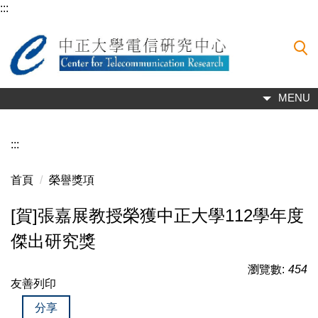
:::
跳
到
主
要
內
容
MENU
區
:::
首頁
榮譽獎項
[賀]張嘉展教授榮獲中正大學112學年度
傑出研究獎
瀏覽數:
454
友善列印
分享