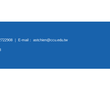
 ｜ E-mail： astchien@ccu.edu.tw
8