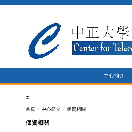
:::
跳
到
主
要
內
容
區
中心簡介
:::
首頁
中心簡介
個資相關
個資相關