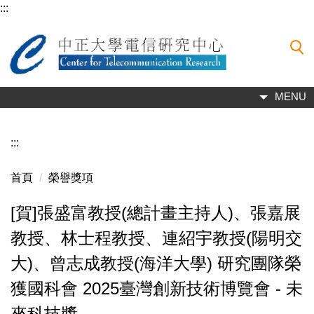
:::
跳
到
主
要
內
容
MENU
區
:::
首頁
榮譽獎項
[賀]張盛富教授(總計畫主持人)、張嘉展
教授、林士程教授、連紹宇教授(陽明交
大)、曾志成教授(海洋大學) 研究團隊榮
獲國科會 2025臺灣創新技術博覽會 - 未
來科技獎